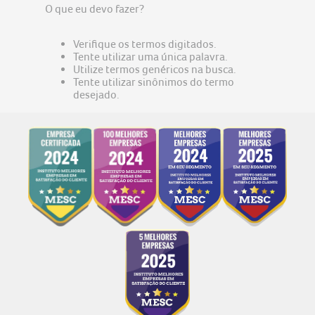
predator
5
O que eu devo fazer?
nitro v15
6
Verifique os termos digitados.
acer nitro v15
7
Tente utilizar uma única palavra.
Utilize termos genéricos na busca.
notebook gamer acer nitro v15
8
Tente utilizar sinônimos do termo
fonte
desejado.
9
notebook acer aspire go 15
10