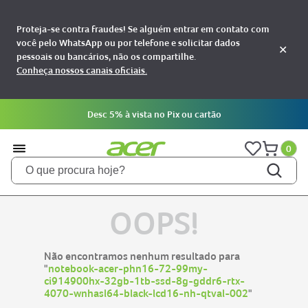
Proteja-se contra fraudes! Se alguém entrar em contato com
você pelo WhatsApp ou por telefone e solicitar dados
✕
pessoais ou bancários, não os compartilhe.
Conheça nossos canais oficiais.
Desc 5% à vista no Pix ou cartão
0
O que procura hoje?
TERMOS MAIS BUSCADOS
OOPS!
notebooks
1
aspire
2
Não encontramos nenhum resultado para
aspire 5
"
notebook-acer-phn16-72-99my-
3
ci914900hx-32gb-1tb-ssd-8g-gddr6-rtx-
nitro 5
4
4070-wnhasl64-black-lcd16-nh-qtval-002
"