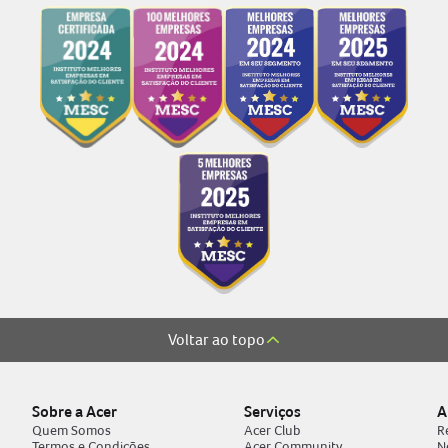
Voltar ao topo
Sobre a Acer
Serviços
A
Quem Somos
Acer Club
R
Termos e Condições
Acer Community
N