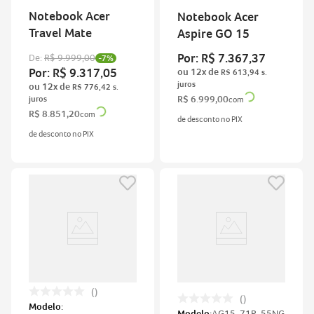
Notebook Acer
Notebook Acer
Travel Mate
Aspire GO 15
Por:
R$
7
.
367
,
37
De:
R$
9
.
999
,
00
-
7%
Por:
R$
9
.
317
,
05
ou
12
x de
R$
613
,
94
ou
12
x de
R$
776
,
42
R$
6
.
999
,
00
com
R$
8
.
851
,
20
com
de desconto no PIX
de desconto no PIX
Modelo:
Modelo:
AG15-71P-55NG