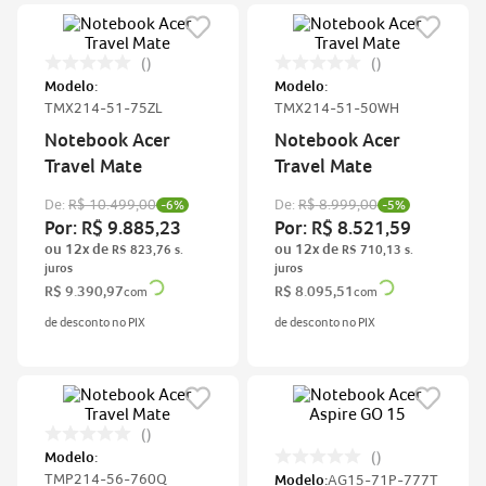
acer nitro v15
7
notebook gamer acer nitro v15
8
Modelo:
Modelo:
notebook acer aspire go 15
9
TMX214-51-75ZL
TMX214-51-50WH
fonte
10
Notebook Acer
Notebook Acer
Travel Mate
Travel Mate
De:
R$
10
.
499
,
00
De:
R$
8
.
999
,
00
-
6%
-
5%
Por:
R$
9
.
885
,
23
Por:
R$
8
.
521
,
59
ou
12
x de
ou
12
x de
R$
823
,
76
R$
710
,
13
R$
9
.
390
,
97
R$
8
.
095
,
51
com
com
de desconto no PIX
de desconto no PIX
Modelo:
TMP214-56-760Q
Modelo:
AG15-71P-777T