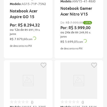
Modelo:
ANV15-41-R6J0
Modelo:
AG15-71P-75N2
Notebook Gamer
Notebook Acer
Acer Nitro V15
Aspire GO 15
De:
R$
7
.
999
,
99
-
25%
Por:
R$
8
.
294
,
32
Por:
R$
5
.
999
,
00
ou
12
x de
R$
691
,
19
ou
24
x de
R$
249
,
95
R$
7
.
879
,
60
com
R$
5
.
699
,
05
com
de desconto no PIX
de desconto no PIX