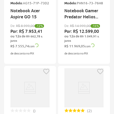
Modelo:
AG15-71P-73D2
Modelo:
PHN16-73-76H8
Notebook Acer
Notebook Gamer
Aspire GO 15
Predator Helios
Neo
De:
R$
8
.
999
,
00
De:
R$
14
.
999
,
00
-
12%
-
16%
Por:
R$
7
.
953
,
41
Por:
R$
12
.
599
,
00
ou
12
x de
ou
12
x de
R$
662
,
78
R$
1
.
049
,
91
R$
7
.
555
,
74
R$
11
.
969
,
05
com
com
de desconto no PIX
de desconto no PIX
2