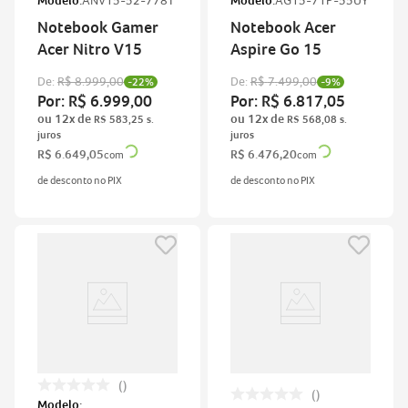
Modelo:
ANV15-52-778T
Modelo:
AG15-71P-55UY
Notebook Gamer
Notebook Acer
Acer Nitro V15
Aspire Go 15
De:
R$
8
.
999
,
00
De:
R$
7
.
499
,
00
-
22%
-
9%
Por:
R$
6
.
999
,
00
Por:
R$
6
.
817
,
05
ou
12
x de
ou
12
x de
R$
583
,
25
R$
568
,
08
R$
6
.
649
,
05
R$
6
.
476
,
20
com
com
de desconto no PIX
de desconto no PIX
Modelo: