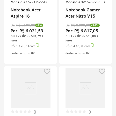
Modelo:
A16-71M-55H0
Modelo:
ANV15-52-56PD
Notebook Acer
Notebook Gamer
Aspire 16
Acer Nitro V15
De:
R$
6
.
599
,
00
De:
R$
8
.
999
,
00
-
9%
-
24%
Por:
R$
6
.
021
,
59
Por:
R$
6
.
817
,
05
ou
12
x de
ou
12
x de
R$
501
,
79
R$
568
,
08
R$
5
.
720
,
51
R$
6
.
476
,
20
com
com
de desconto no PIX
de desconto no PIX