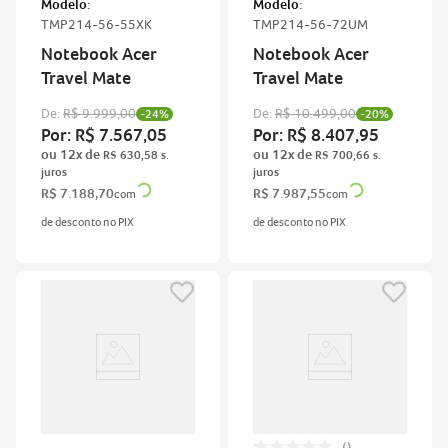
Modelo:
Modelo:
TMP214-56-55XK
TMP214-56-72UM
Notebook Acer
Notebook Acer
Travel Mate
Travel Mate
De:
R$
9
.
999
,
00
De:
R$
10
.
499
,
00
-
24%
-
20%
Por:
R$
7
.
567
,
05
Por:
R$
8
.
407
,
95
ou
12
x de
ou
12
x de
R$
630
,
58
R$
700
,
66
R$
7
.
188
,
70
R$
7
.
987
,
55
com
com
de desconto no PIX
de desconto no PIX