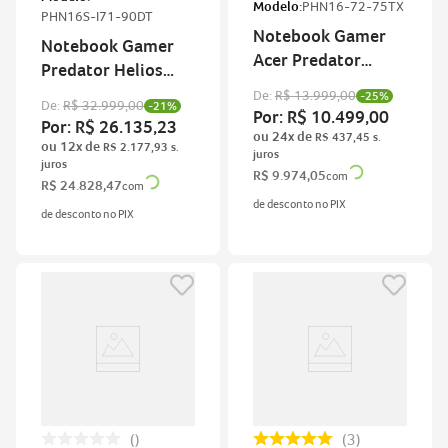
Modelo:
PHN16-72-75TX
PHN16S-I71-90DT
Notebook Gamer
Notebook Gamer
Acer Predator
Predator Helios
Helios Neo
Neo 16S
De:
R$
13
.
999
,
00
-
25%
De:
R$
32
.
999
,
00
-
21%
Por:
R$
10
.
499
,
00
Por:
R$
26
.
135
,
23
ou
24
x de
R$
437
,
45
ou
12
x de
R$
2
.
177
,
93
R$
9
.
974
,
05
com
R$
24
.
828
,
47
com
de desconto no PIX
de desconto no PIX
3