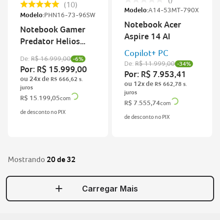
10
Modelo:
A14-53MT-790X
Modelo:
PHN16-73-96SW
Notebook Acer
Notebook Gamer
Aspire 14 AI
Predator Helios
Neo 16 AI
Copilot+ PC
De:
R$
16
.
999
,
00
-
6%
De:
R$
11
.
999
,
00
-
34%
Por:
R$
15
.
999
,
00
Por:
R$
7
.
953
,
41
ou
24
x de
R$
666
,
62
ou
12
x de
R$
662
,
78
R$
15
.
199
,
05
com
R$
7
.
555
,
74
com
de desconto no PIX
de desconto no PIX
Mostrando
20 de 32