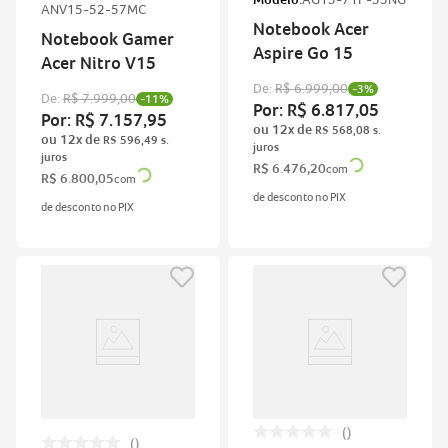
ANV15-52-57MC
Notebook Acer
Notebook Gamer
Aspire Go 15
Acer Nitro V15
De:
R$
6
.
999
,
00
-
3%
De:
R$
7
.
999
,
00
-
11%
Por:
R$
6
.
817
,
05
Por:
R$
7
.
157
,
95
ou
12
x de
R$
568
,
08
ou
12
x de
R$
596
,
49
R$
6
.
476
,
20
com
R$
6
.
800
,
05
com
de desconto no PIX
de desconto no PIX