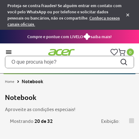
Proteja-se contra fraudes! Se alguém entrar em contato com
você pelo WhatsApp ou por telefone e solicitar dados
✕
pessoais ou bancários, não os compartilhe.
Conheça nossos
canais oficiais.
Compre e pontue com LIVELO
saiba mais!
0
O que procura hoje?
TERMOS MAIS BUSCADOS
Notebook
notebooks
1
Notebook
aspire
2
aspire 5
3
Aproveite as condições especiais!
nitro 5
4
Mostrando
20 de 32
predator
5
nitro v15
6