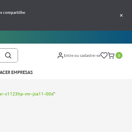
os compartilhe.
✕
EMVINDO
Entre ou cadastre-se
0
ACER EMPRESAS
cer-x1123hp-mr-jsa11-00d
"