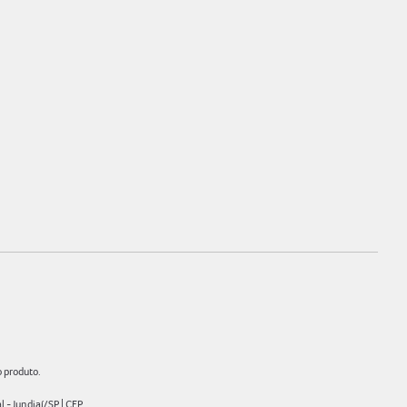
o produto.
- Jundiaí/SP | CEP