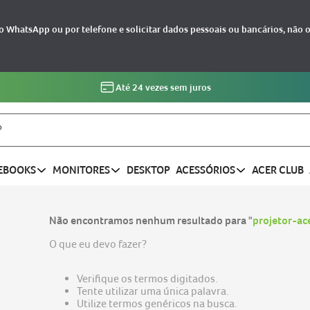
 WhatsApp ou por telefone e solicitar dados pessoais ou bancários, não 
5% OFF na primeira compra cupom:
B
EBOOKS
MONITORES
DESKTOP
ACESSÓRIOS
ACER CLUB
Não encontramos nenhum resultado para "
projetor-a
O que eu devo fazer?
Verifique os termos digitados.
Tente utilizar uma única palavra.
Utilize termos genéricos na busca.