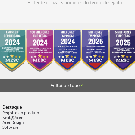
Tente utilizar sinônimos do termo desejado.
nitro v15
 go 15
Voltar ao topo
Destaque
Registro do produto
Next@Acer
Acer Design
Software