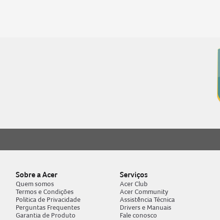
acer nitro v15
7
notebook gamer acer 
8
notebook acer aspire
9
fonte
10
Sobre a Acer
Serviços
Quem somos
Acer Club
Termos e Condições
Acer Community
Politica de Privacidade
Assistência Técnica
Perguntas Frequentes
Drivers e Manuais
Garantia de Produto
Fale conosco