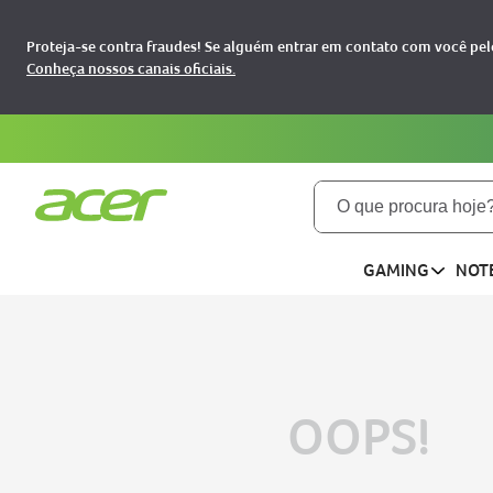
Proteja-se contra fraudes! Se alguém entrar em contato com você pelo
Conheça nossos canais oficiais.
O que procura hoje?
TERMOS MAIS BUSCADOS
GAMING
NOT
notebooks
1
aspire
2
aspire 5
3
nitro 5
4
OOPS!
predator
5
nitro v15
6