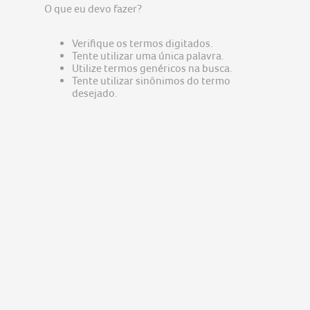
predator
5
O que eu devo fazer?
nitro v15
6
Verifique os termos digitados.
acer nitro v15
7
Tente utilizar uma única palavra.
Utilize termos genéricos na busca.
notebook gamer acer nitro v15
8
Tente utilizar sinônimos do termo
fonte
desejado.
9
notebook acer aspire go 15
10