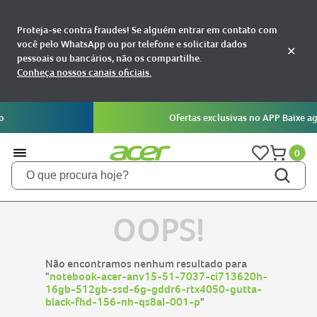
Proteja-se contra fraudes! Se alguém entrar em contato com
você pelo WhatsApp ou por telefone e solicitar dados
✕
pessoais ou bancários, não os compartilhe.
Conheça nossos canais oficiais.
Ofertas exclusivas no APP Baixe agora!
0
O que procura hoje?
TERMOS MAIS BUSCADOS
OOPS!
notebooks
1
aspire
2
Não encontramos nenhum resultado para
aspire 5
"
notebook-acer-anv15-51-7037-ci713620h-
3
16gb-512gb-ssd-6g-gddr6-rtx4050-gutta-
nitro 5
4
black-fhd-156-nh-qs8al-001-p
"