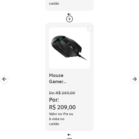
cartão
Mouse
Gamer
Predator
De:
R$ 269,00
8000 DPI
Por:
R$ 209,00
Valor no Pix ou
à vista no
cartão