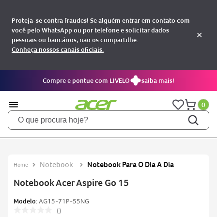
Proteja-se contra fraudes! Se alguém entrar em contato com
você pelo WhatsApp ou por telefone e solicitar dados
✕
pessoais ou bancários, não os compartilhe.
Conheça nossos canais oficiais.
Compre e pontue com LIVELO
saiba mais!
0
O que procura hoje?
TERMOS MAIS BUSCADOS
notebooks
1
Notebook
Notebook Para O Dia A Dia
aspire
2
Notebook Acer Aspire Go 15
aspire 5
3
Modelo:
AG15-71P-55NG
nitro 5
4