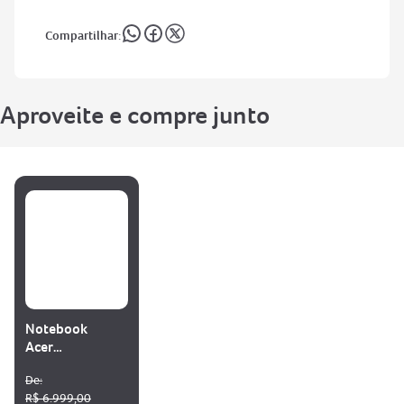
Aproveite e compre junto
Notebook
Acer
Aspire Go
De:
15
R$ 6.999,00