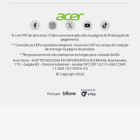
%
com PIX de desconto: O desconto será aplicado na página de finalização de
pagamento.
** Consulte os CEPs e produtos elegíveis. Insira seu CEP no campo de cotação
de entrega na página do produto.
**Temporariamente não realizamos entregas para o estado do RN.
Acer Store - AGP TECNOLOGIA EM INFORMÁTICA DO BRASIL Rua Kanebo,
175 - Galpão B3 - Distrito Industrial - Jundiaí/SP | CEP 13213-090 | CNPJ:
11.068.167/0004-53
© Copyright
2026
Feito por