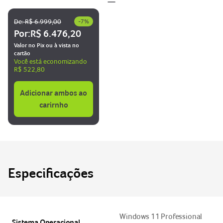
De:
R$ 6.999,00
-
7
%
Por:
R$ 6.476,20
Valor no Pix ou à vista no
cartão
Você está economizando
R$ 522,80
Adicionar ambos ao
carirnho
Especificações