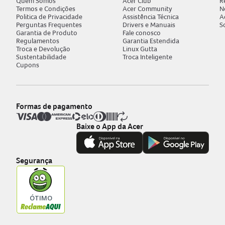
Quem Somos
Acer Club
R
Termos e Condições
Acer Community
N
Politica de Privacidade
Assistência Técnica
A
Perguntas Frequentes
Drivers e Manuais
S
Garantia de Produto
Fale conosco
Regulamentos
Garantia Estendida
Troca e Devolução
Linux Gutta
Sustentabilidade
Troca Inteligente
Cupons
Formas de pagamento
Baixe o App da Acer
Segurança