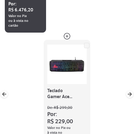
Por:
R$ 6.476,20
Valor no Pix
ou à vista no
cartão
Teclado
Gamer Acer
Nitro (Gen
De:
R$ 299,00
2)
Por:
R$ 229,00
Valor no Pix ou
à vista no