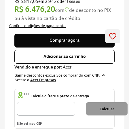
R$
6
.
817
,
05
em até
12
x de
R$
568
,
08
R$
6
.
476
,
20
com
de desconto no PIX
ou à vista no cartão de crédito.
Comprar agora
Adicionar ao carrinho
Vendido e entregue por:
Acer
Ganhe descontos exclusivos comprando com CNPJ ->
Acesse o
Acer Empresas
.
CEP
Não sei meu CEP