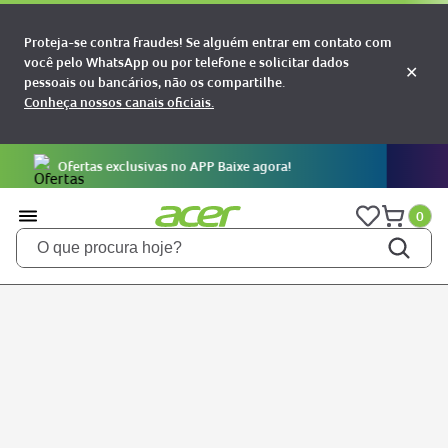
Proteja-se contra fraudes! Se alguém entrar em contato com
você pelo WhatsApp ou por telefone e solicitar dados
✕
pessoais ou bancários, não os compartilhe.
Conheça nossos canais oficiais.
APP Baixe agora!
Compre e pontue com LI
0
O que procura hoje?
TERMOS MAIS BUSCADOS
notebooks
1
aspire
2
aspire 5
3
nitro 5
4