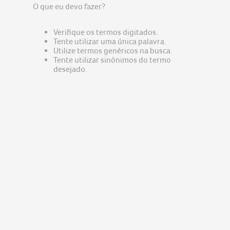
predator
5
O que eu devo fazer?
nitro v15
6
Verifique os termos digitados.
acer nitro v15
7
Tente utilizar uma única palavra.
Utilize termos genéricos na busca.
notebook gamer acer nitro v15
8
Tente utilizar sinônimos do termo
notebook acer aspire go 15
desejado.
9
fonte
10