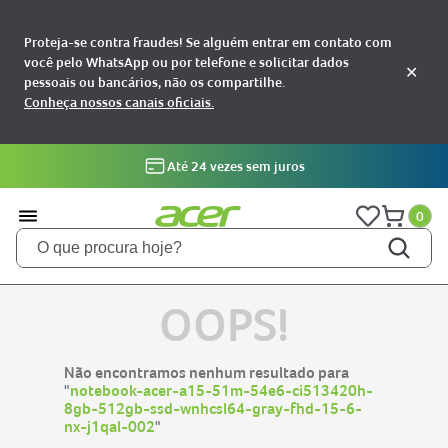
Proteja-se contra fraudes! Se alguém entrar em contato com
você pelo WhatsApp ou por telefone e solicitar dados
✕
pessoais ou bancários, não os compartilhe.
Conheça nossos canais oficiais.
Até 24 vezes sem juros
0
O que procura hoje?
TERMOS MAIS BUSCADOS
OOPS!
notebooks
1
aspire
2
Não encontramos nenhum resultado para
aspire 5
"
notebook-acer-a15-51m-54e6-ci513420h-
3
8gb-512gb-ssd-wnhcsl64-gray-fhd-15-6-
nitro 5
4
nx-j1qal-002
"