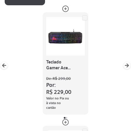
Teclado
Gamer Acer
Nitro (Gen
De:
R$ 299,00
2)
Por:
R$ 229,00
Valor no Pix ou
à vista no
cartão