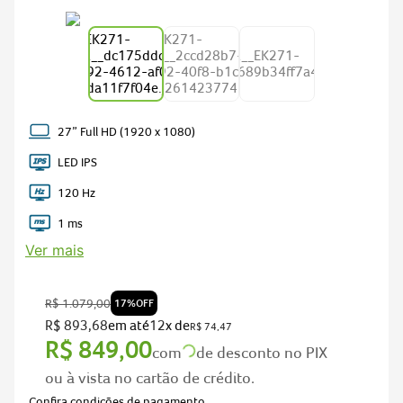
predator
5
nitro v15
6
acer nitro v15
7
notebook gamer acer nitro v15
8
notebook acer aspire go 15
9
27” Full HD (1920 x 1080)
fonte
10
LED IPS
120 Hz
1 ms
Ver mais
R$
1
.
079
,
00
17%
OFF
R$
893
,
68
em até
12
x de
R$
74
,
47
R$
849
,
00
com
de desconto no PIX
ou à vista no cartão de crédito.