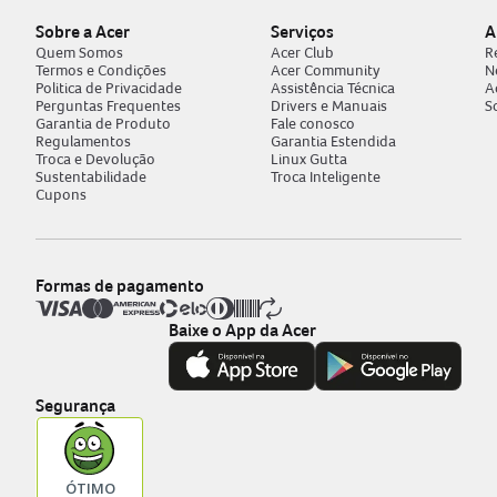
Sobre a Acer
Serviços
A
Quem Somos
Acer Club
R
Termos e Condições
Acer Community
N
Politica de Privacidade
Assistência Técnica
A
Perguntas Frequentes
Drivers e Manuais
S
Garantia de Produto
Fale conosco
Regulamentos
Garantia Estendida
Troca e Devolução
Linux Gutta
Sustentabilidade
Troca Inteligente
Cupons
Formas de pagamento
Baixe o App da Acer
Segurança