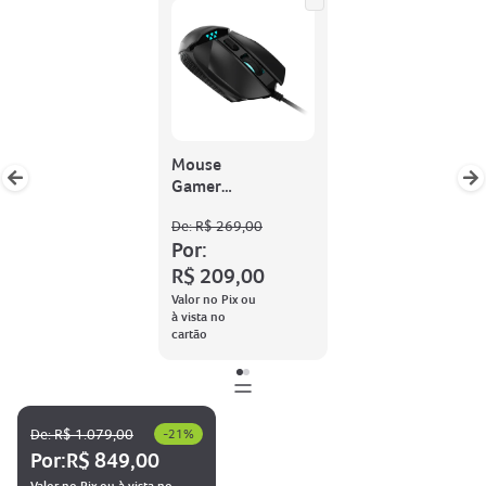
Mouse
Gamer
Predator
De:
R$ 269,00
8000 DPI
Por:
R$ 209,00
Valor no Pix ou
à vista no
cartão
De:
R$ 1.079,00
-
21
%
Por:
R$ 849,00