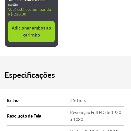
Valor no Pix ou à vista no
cartão
Você está economizando
R$ 230,00
Adicionar ambos ao
carirnho
Especificações