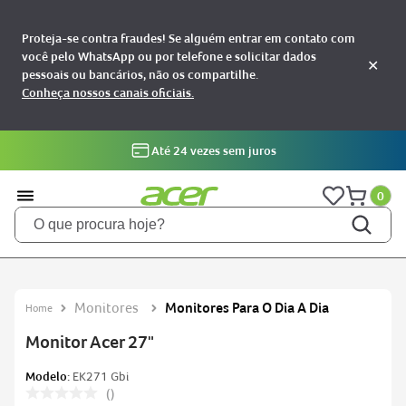
Proteja-se contra fraudes! Se alguém entrar em contato com
você pelo WhatsApp ou por telefone e solicitar dados
✕
pessoais ou bancários, não os compartilhe.
Conheça nossos canais oficiais.
Até 24 vezes sem juros
0
O que procura hoje?
TERMOS MAIS BUSCADOS
notebooks
1
Monitores
Monitores Para O Dia A Dia
aspire
2
Monitor Acer 27"
aspire 5
3
Modelo:
EK271 Gbi
nitro 5
4