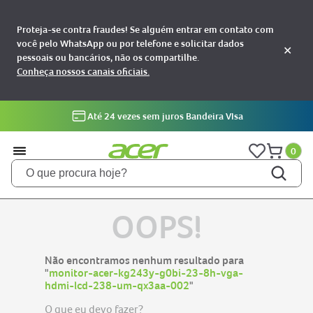
Proteja-se contra fraudes! Se alguém entrar em contato com
você pelo WhatsApp ou por telefone e solicitar dados
✕
pessoais ou bancários, não os compartilhe.
Conheça nossos canais oficiais.
Até 24 vezes sem juros Bandeira VIsa
0
O que procura hoje?
TERMOS MAIS BUSCADOS
OOPS!
notebooks
1
aspire
2
Não encontramos nenhum resultado para
aspire 5
"
monitor-acer-kg243y-g0bi-23-8h-vga-
3
hdmi-lcd-238-um-qx3aa-002
"
nitro 5
4
O que eu devo fazer?