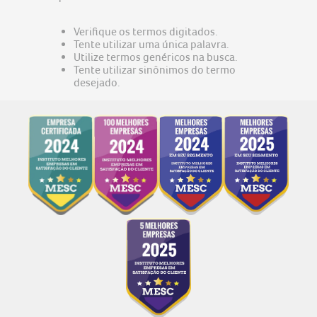
predator
5
nitro v15
6
Verifique os termos digitados.
Tente utilizar uma única palavra.
acer nitro v15
7
Utilize termos genéricos na busca.
Tente utilizar sinônimos do termo
notebook gamer acer nitro v15
8
desejado.
fonte
9
notebook acer aspire go 15
10