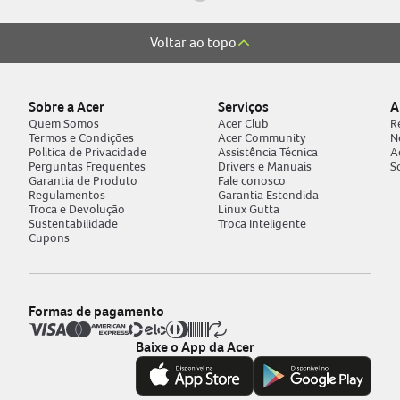
Voltar ao topo
Sobre a Acer
Serviços
A
Quem Somos
Acer Club
R
Termos e Condições
Acer Community
N
Politica de Privacidade
Assistência Técnica
A
Perguntas Frequentes
Drivers e Manuais
S
Garantia de Produto
Fale conosco
Regulamentos
Garantia Estendida
Troca e Devolução
Linux Gutta
Sustentabilidade
Troca Inteligente
Cupons
Formas de pagamento
Baixe o App da Acer