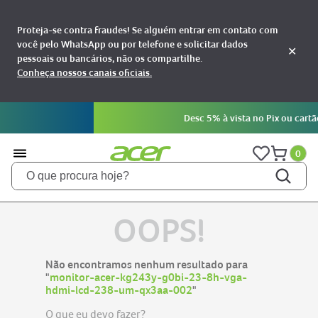
Proteja-se contra fraudes! Se alguém entrar em contato com
você pelo WhatsApp ou por telefone e solicitar dados
✕
pessoais ou bancários, não os compartilhe.
Conheça nossos canais oficiais.
Desc 5% à vista no Pix ou cartão
0
O que procura hoje?
TERMOS MAIS BUSCADOS
OOPS!
notebooks
1
aspire
2
Não encontramos nenhum resultado para
aspire 5
"
monitor-acer-kg243y-g0bi-23-8h-vga-
3
hdmi-lcd-238-um-qx3aa-002
"
nitro 5
4
O que eu devo fazer?