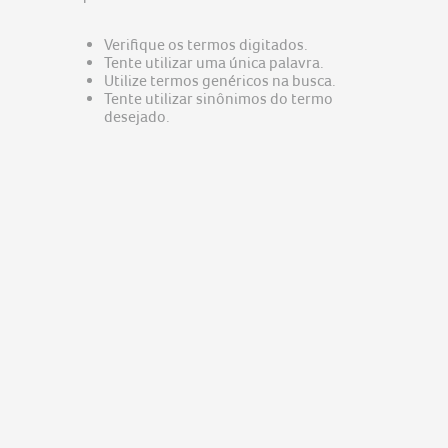
predator
5
nitro v15
6
Verifique os termos digitados.
Tente utilizar uma única palavra.
acer nitro v15
7
Utilize termos genéricos na busca.
Tente utilizar sinônimos do termo
notebook gamer acer nitro v15
8
desejado.
notebook acer aspire go 15
9
fonte
10