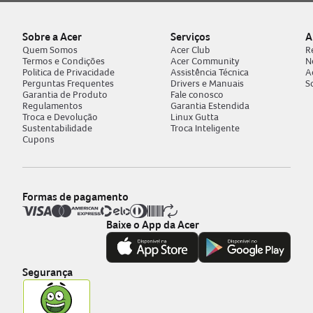
Sobre a Acer
Serviços
A
Quem Somos
Acer Club
R
Termos e Condições
Acer Community
N
Politica de Privacidade
Assistência Técnica
A
Perguntas Frequentes
Drivers e Manuais
S
Garantia de Produto
Fale conosco
Regulamentos
Garantia Estendida
Troca e Devolução
Linux Gutta
Sustentabilidade
Troca Inteligente
Cupons
Formas de pagamento
Baixe o App da Acer
Segurança