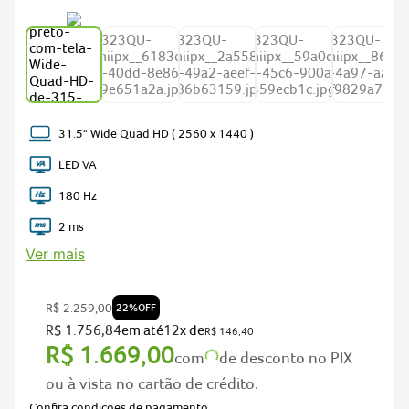
predator
5
nitro v15
6
acer nitro v15
7
notebook gamer acer nitro v15
8
notebook acer aspire go 15
9
31.5" Wide Quad HD ( 2560 x 1440 )
fonte
10
LED VA
180 Hz
2 ms
Ver mais
R$
2
.
259
,
00
22%
OFF
R$
1
.
756
,
84
em até
12
x de
R$
146
,
40
R$
1
.
669
,
00
com
de desconto no PIX
ou à vista no cartão de crédito.