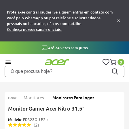
Proteja-se contra fraudes! Se alguém entrar em contato com
você pelo WhatsApp ou por telefone e solicitar dados
✕
pessoais ou bancários, não os compartilhe.
Conheça nossos canais oficiais.
Até 24 vezes sem juros
0
O que procura hoje?
TERMOS MAIS BUSCADOS
notebooks
1
Monitores
Monitores Para Jogos
aspire
2
Monitor Gamer Acer Nitro 31.5"
aspire 5
3
Modelo:
ED323QU P2b
nitro 5
4
2