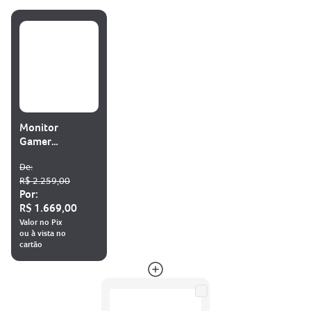
Monitor
Gamer
Acer Nitro
De:
31.5"
R$ 2.259,00
Por:
R$ 1.669,00
Valor no Pix
ou à vista no
cartão