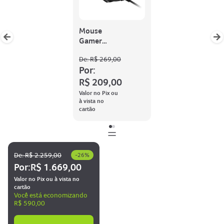
Mouse
Gamer
Predator
De:
R$ 269,00
8000 DPI
Por:
R$ 209,00
Valor no Pix ou
à vista no
cartão
De:
R$ 2.259,00
-
26
%
Por:
R$ 1.669,00
Valor no Pix ou à vista no
cartão
Você está economizando
R$ 590,00