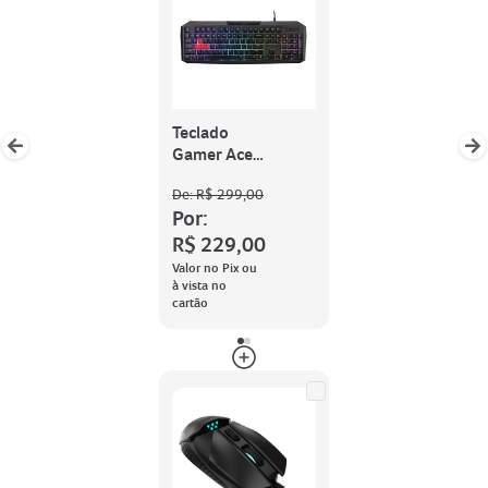
Teclado
Gamer Acer
Nitro (Gen
De:
R$ 299,00
2)
Por:
R$ 229,00
Valor no Pix ou
à vista no
cartão