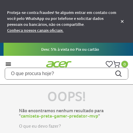
Proteja-se contra fraudes! Se alguém entrar em contato com
você pelo WhatsApp ou por telefone e solicitar dados
✕
pessoais ou bancários, não os compartilhe.
Conheça nossos canais oficiais.
Desc 5% à vista no Pix ou cartão
0
O que procura hoje?
TERMOS MAIS BUSCADOS
OOPS!
notebooks
1
aspire
2
Não encontramos nenhum resultado para
aspire 5
"
camiseta-preta-gamer-predator-mvp
"
3
nitro 5
4
O que eu devo fazer?