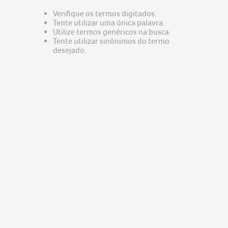
predator
5
Verifique os termos digitados.
nitro v15
6
Tente utilizar uma única palavra.
Utilize termos genéricos na busca.
acer nitro v15
7
Tente utilizar sinônimos do termo
desejado.
notebook gamer acer nitro v15
8
fonte
9
notebook acer aspire go 15
10