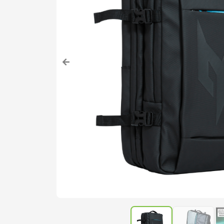
acer nitro v15
7
notebook gamer acer 
8
notebook acer aspire
9
fonte
10