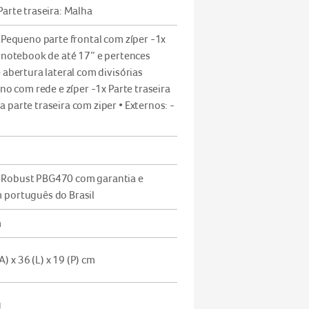
Parte traseira: Malha
x Pequeno parte frontal com zíper -1x
r notebook de até 17” e pertences
 abertura lateral com divisórias
rno com rede e zíper -1x Parte traseira
 parte traseira com ziper • Externos: -
 Robust PBG470 com garantia e
 português do Brasil
m
 x 36 (L) x 19 (P) cm
g