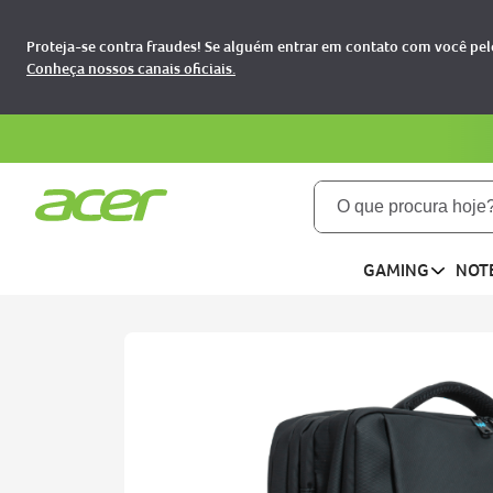
Proteja-se contra fraudes! Se alguém entrar em contato com você pelo
Conheça nossos canais oficiais.
O que procura hoje?
TERMOS MAIS BUSCADOS
GAMING
NOT
notebooks
1
aspire
2
aspire 5
3
nitro 5
4
predator
5
nitro v15
6