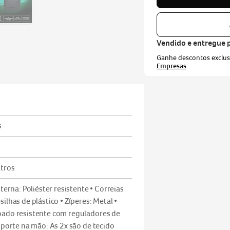
Vendido e entregue 
Ganhe descontos exclu
Empresas
.
CEP
s
Não sei meu CEP
itros
nterna: Poliéster resistente • Correias
ilhas de plástico • Zíperes: Metal •
oado resistente com reguladores de
nsporte na mão: As 2x são de tecido