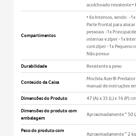
acolchoado resistente • 
• 6x Internos, sendo: -1
Parte frontal para aloca
pessoais -1x Principal de
Compartimentos
internas e zíper -1x Inte
com zíper -1x Pequeno na
Não possui
Durabilidade
Resistente a peso
Mochila Acer® Predator
Conteúdo da Caixa
manual de instruções em
Dimensões do Produto
47 (A) x 33 (L) x 16 (P) c
Dimensões do produto com
Aproximadamente ~ 50 (A)
embalagem
Peso do produto com
Aproximadamente ~ 2 k