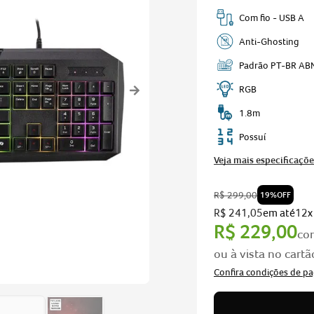
Com fio - USB A
nitro v15
Anti-Ghosting
 go 15
Padrão PT-BR AB
RGB
1.8m
Possuí
Veja mais especificaçõe
R$
299
,
00
19%
OFF
R$
241
,
05
em até
12
x
R$
229
,
00
co
ou à vista no cartã