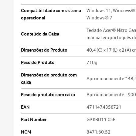
Compatibilidade com sistema
Windows 11, Windows® 
operacional
Windows® 7
Teclado Acer® Nitro Ga
Conteúdo da Caixa
manual em português do
Dimensões do Produto
40,4 (C) x 17 (L) x 2 (A) 
Peso do Produto
710g
Dimensões do produto com
Aproximadamente ~ 48,5 (
caixa
Peso do produto com caixa
Aproximadamente - 90
EAN
4711474358721
Part Number
GP.KBD11.05F
NCM
8471.60.52