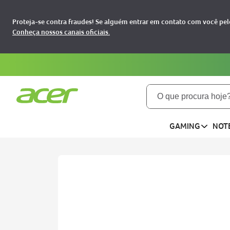
Proteja-se contra fraudes! Se alguém entrar em contato com você pelo
Conheça nossos canais oficiais.
O que procura hoje?
TERMOS MAIS BUSCADOS
GAMING
NOT
notebooks
1
aspire
2
aspire 5
3
nitro 5
4
predator
5
nitro v15
6