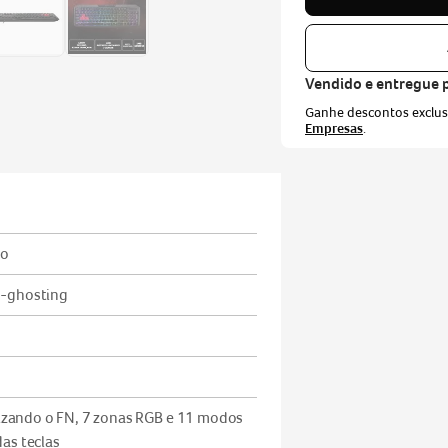
Vendido e entregue 
Ganhe descontos exclu
Empresas
.
CEP
co
i-ghosting
Não sei meu CEP
ilizando o FN, 7 zonas RGB e 11 modos
as teclas