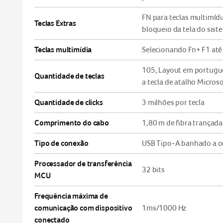
FN para teclas multimídi
Teclas Extras
bloqueio da tela do sist
Teclas multimídia
Selecionando Fn+ F1 até
105, Layout em portuguê
Quantidade de teclas
a tecla de atalho Microso
Quantidade de clicks
3 milhões por tecla
Comprimento do cabo
1,80 m de fibra trançada
Tipo de conexão
USB Tipo-A banhado a o
Processador de transferência
32 bits
MCU
Frequência máxima de
comunicação com dispositivo
1ms/1000 Hz
conectado