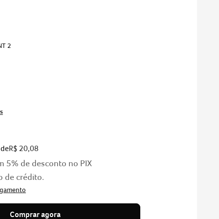
NT 2
s
 de
R$
20
,
08
m
5%
de desconto no PIX
o de crédito.
Comprar agora