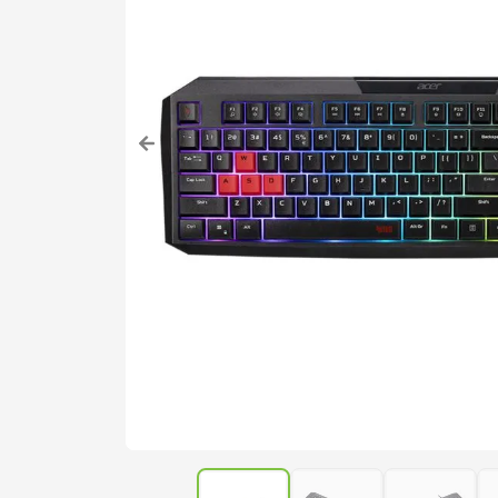
acer nitro v15
7
notebook gamer acer 
8
notebook acer aspire
9
fonte
10