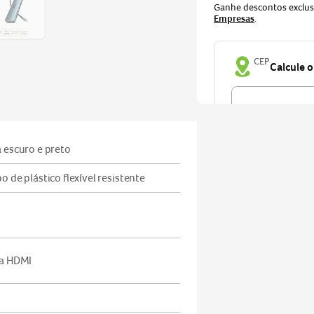
Ganhe descontos exclu
Empresas
.
CEP
Não sei meu CEP
 escuro e preto
 de plástico flexível resistente
ta HDMI