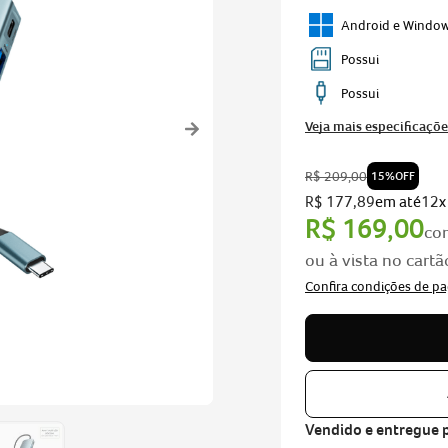
Android e Windo
nitro v15
Possui
Possui
 go 15
Veja mais especificaçõe
R$
209
,
00
15%
OFF
R$
177
,
89
em até
12
x
R$
169
,
00
co
ou à vista no cartã
Vendido e entregue 