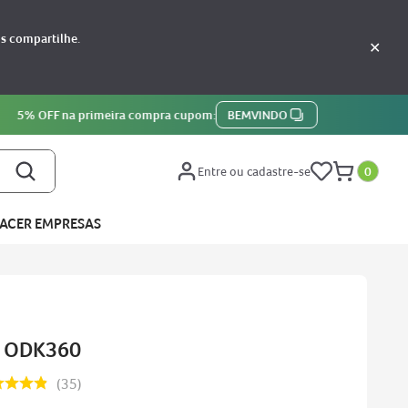
os compartilhe.
✕
Entre ou cadastre-se
0
ACER EMPRESAS
B ODK360
35