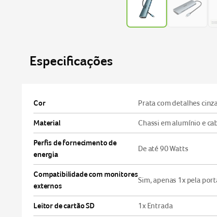
Especificações
Cor
Prata com detalhes cinza
Material
Chassi em alumínio e cabo
Perfis de fornecimento de
De até 90 Watts
energia
Compatibilidade com monitores
Sim, apenas 1x pela por
externos
Leitor de cartão SD
1x Entrada