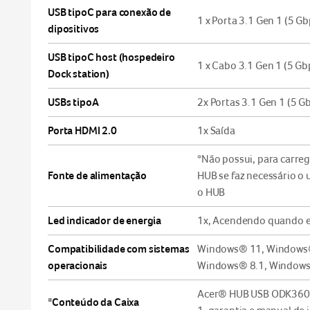
USB tipoC para conexão de
1 x Porta 3.1 Gen 1 (5 Gb
dipositivos
USB tipoC host (hospedeiro
1 x Cabo 3.1 Gen 1 (5 Gb
Dock station)
USBs tipoA
2x Portas 3.1 Gen 1 (5 G
Porta HDMI 2.0
1x Saída
*Não possui, para carre
Fonte de alimentação
HUB se faz necessário o
o HUB
Led indicador de energia
1x, Acendendo quando 
Compatibilidade com sistemas
Windows® 11, Windows® 
operacionais
Windows® 8.1, Windows
Acer® HUB USB ODK360 c
*Conteúdo da Caixa