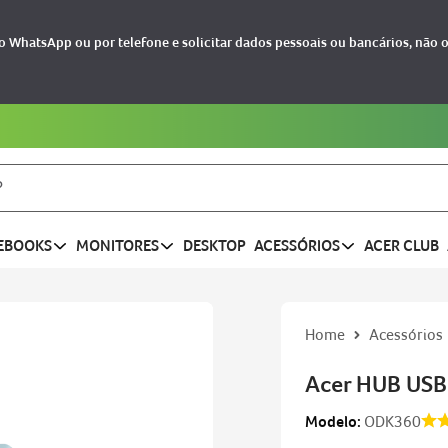
 WhatsApp ou por telefone e solicitar dados pessoais ou bancários, não 
5% OFF na primeira compra cupom:
BEMVINDO
EBOOKS
MONITORES
DESKTOP
ACESSÓRIOS
ACER CLUB
Acessórios
Acer HUB US
Modelo:
ODK360