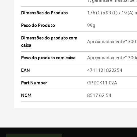
1, garantia e manual de 
Dimensões do Produto
176 (C) x 93 (L) x 19 (A)
Peso do Produto
99g
Dimensões do produto com
Aproximadamente~ 300 (C
caixa
Peso do produto com caixa
Aproximadamente~ 300
EAN
4711121822254
Part Number
GP.DCK11.02A
NCM
8517.62.54