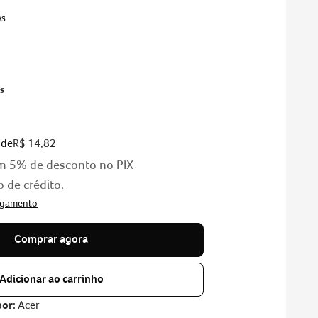
ws
s
 de
R$
14
,
82
m
5%
de desconto no PIX
o de crédito.
Comprar agora
Adicionar ao carrinho
por:
Acer