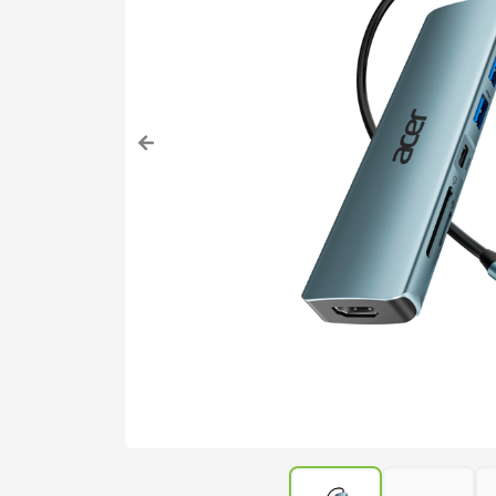
acer nitro v15
7
notebook gamer acer 
8
fonte
9
notebook acer aspire
10