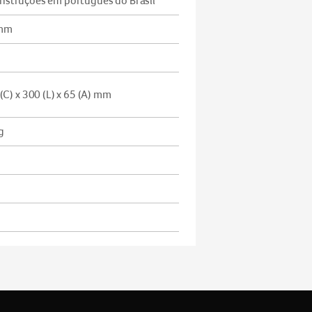
instruções em português do Brasil
 mm
) x 300 (L) x 65 (A) mm
g