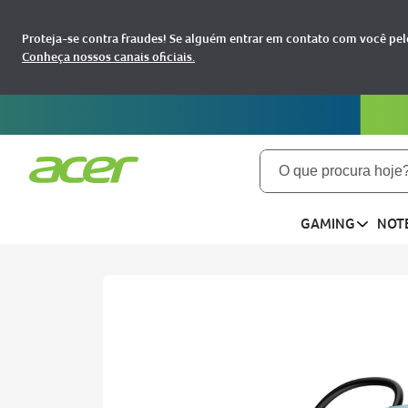
Proteja-se contra fraudes! Se alguém entrar em contato com você pelo
Conheça nossos canais oficiais.
O que procura hoje?
TERMOS MAIS BUSCADOS
GAMING
NOT
notebooks
1
aspire
2
aspire 5
3
nitro 5
4
predator
5
nitro v15
6