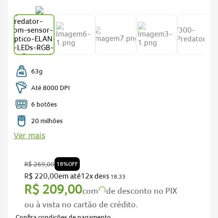
predator
5
nitro v15
6
acer nitro v15
7
notebook gamer acer nitro v15
8
fonte
9
63g
notebook acer aspire go 15
10
Até 8000 DPI
6 botões
20 milhões
Ver mais
R$
269
,
00
18%
OFF
R$
220
,
00
em até
12
x de
R$
18
,
33
R$
209
,
00
com
de desconto no PIX
ou à vista no cartão de crédito.