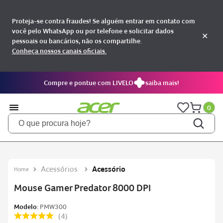
Proteja-se contra fraudes! Se alguém entrar em contato com
você pelo WhatsApp ou por telefone e solicitar dados
✕
pessoais ou bancários, não os compartilhe.
Conheça nossos canais oficiais.
Compre e pontue com LIVELO
saiba mais!
0
O que procura hoje?
TERMOS MAIS BUSCADOS
notebooks
1
Acessórios
Acessório
aspire
2
Mouse Gamer Predator 8000 DPI
aspire 5
3
Modelo:
PMW300
nitro 5
4
4