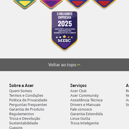
Voltar ao topo
Sobre a Acer
Serviços
A
Quem Somos
Acer Club
R
Termos e Condições
Acer Community
N
Politica de Privacidade
Assistência Técnica
A
Perguntas Frequentes
Drivers e Manuais
S
Garantia de Produto
Fale conosco
Regulamentos
Garantia Estendida
Troca e Devolução
Linux Gutta
Sustentabilidade
Troca Inteligente
Cupons