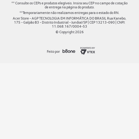
** Consulte os CEPs e produtos elegíveis. Insira seu CEP no campo de cotação
de entrega na página do produto.
**Temporariamente não realizamos entregas para o estado do RN.
Acer Store - AGP TECNOLOGIA EM INFORMÁTICA DO BRASIL Rua Kanebo,
175 - Galpão B3 - Distrito Industrial - Jundiaí/SP | CEP 13213-090 | CNPJ:
11.068.167/0004-53
© Copyright
2026
Feito por