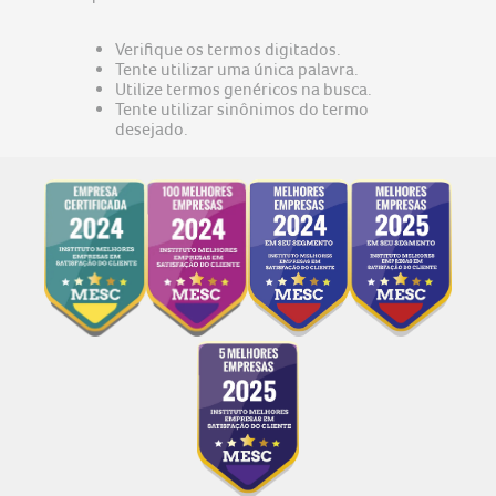
predator
5
nitro v15
6
Verifique os termos digitados.
Tente utilizar uma única palavra.
acer nitro v15
7
Utilize termos genéricos na busca.
Tente utilizar sinônimos do termo
notebook gamer acer nitro v15
8
desejado.
notebook acer aspire go 15
9
fonte
10