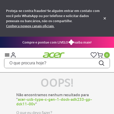
Proteja-se contra fraudes! Se alguém entrar em contato com
você pelo WhatsApp ou por telefone e solicitar dados
✕
pessoais ou bancários, não os compartilhe.
Conheça nossos canais oficiais.
Compre e pontue com LIVELO
saiba mais!
0
O que procura hoje?
TERMOS MAIS BUSCADOS
OOPS!
notebooks
1
aspire
2
Não encontramos nenhum resultado para
aspire 5
"
acer-usb-type-c-gen-1-dock-adk233-gp-
3
dck11-00v
"
nitro 5
4
O que eu devo fazer?