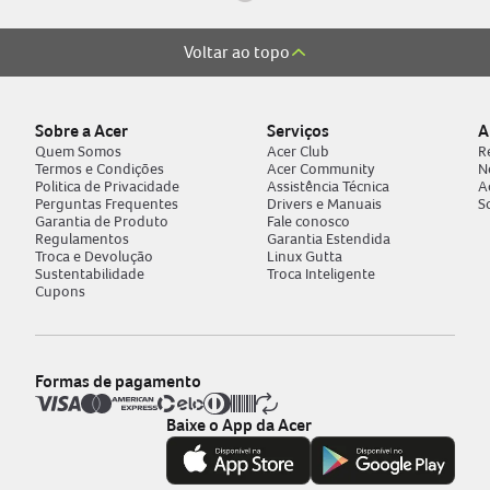
Voltar ao topo
Sobre a Acer
Serviços
A
Quem Somos
Acer Club
R
Termos e Condições
Acer Community
N
Politica de Privacidade
Assistência Técnica
A
Perguntas Frequentes
Drivers e Manuais
S
Garantia de Produto
Fale conosco
Regulamentos
Garantia Estendida
Troca e Devolução
Linux Gutta
Sustentabilidade
Troca Inteligente
Cupons
Formas de pagamento
Baixe o App da Acer