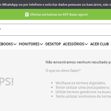
o WhatsApp ou por telefone e solicitar dados pessoais ou bancários, não 
Ofertas exclusivas no APP Baixe agora!
EBOOKS
MONITORES
DESKTOP
ACESSÓRIOS
ACER CLUB
Não encontramos nenhum resultado pa
O que eu devo fazer?
PS!
Verifique os termos digitados.
Tente utilizar uma única palavra.
Utilize termos genéricos na busc
Tente utilizar sinônimos do term
nitro v15