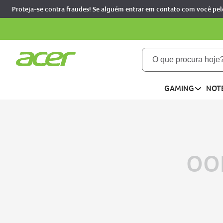
Proteja-se contra fraudes! Se alguém entrar em contato com você pel
O que procura hoje?
TERMOS MAIS BUSCADOS
GAMING
NOT
notebooks
1
aspire
2
aspire 5
3
nitro 5
4
OO
predator
5
nitro v15
6
acer nitro v15
7
notebook gamer acer 
8