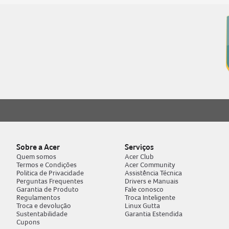
notebook acer aspire
9
fonte
10
Sobre a Acer
Serviços
Quem somos
Acer Club
Termos e Condições
Acer Community
Politica de Privacidade
Assistência Técnica
Perguntas Frequentes
Drivers e Manuais
Garantia de Produto
Fale conosco
Regulamentos
Troca Inteligente
Troca e devolução
Linux Gutta
Sustentabilidade
Garantia Estendida
Cupons