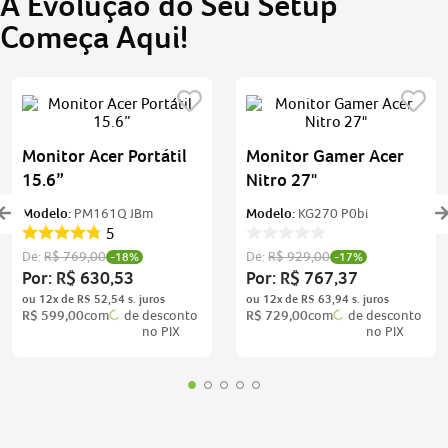
A Evolução do Seu Setup
Começa Aqui!
Monitor Acer Portátil
Monitor Gamer Acer
15.6”
Nitro 27"
Modelo:
PM161Q JBm
Modelo:
KG270 P0bi
5
De:
R$
769
,
00
De:
R$
929
,
00
-
18%
-
17%
Por:
R$
630
,
53
Por:
R$
767
,
37
ou
12
x de
R$
52
,
54
ou
12
x de
R$
63
,
94
R$
599
,
00
com
de desconto
R$
729
,
00
com
de desconto
no PIX
no PIX