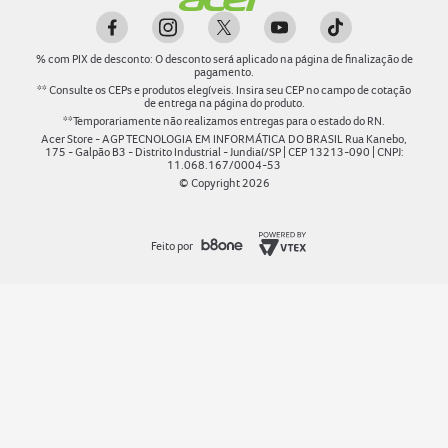
%
com PIX de desconto: O desconto será aplicado na página de finalização de
pagamento.
** Consulte os CEPs e produtos elegíveis. Insira seu CEP no campo de cotação
de entrega na página do produto.
**Temporariamente não realizamos entregas para o estado do RN.
Acer Store - AGP TECNOLOGIA EM INFORMÁTICA DO BRASIL Rua Kanebo,
175 - Galpão B3 - Distrito Industrial - Jundiaí/SP | CEP 13213-090 | CNPJ:
11.068.167/0004-53
© Copyright
2026
Feito por