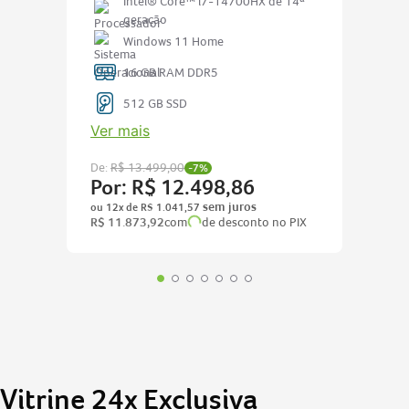
Intel® Core™ i7-14700HX de 14ª
geração
Windows 11 Home
16 GB RAM DDR5
512 GB SSD
Ver mais
De:
R$
13
.
499
,
00
-
7%
Por:
R$
12
.
498
,
86
ou
12
x de
R$
1
.
041
,
57
R$
11
.
873
,
92
com
de desconto no PIX
Vitrine 24x Exclusiva