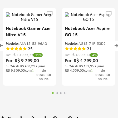
Notebook Gamer Acer
Notebook Acer Aspire
Nitro V15
GO 15
Modelo:
ANV15-52-96AQ
Modelo:
AG15-71P-53D9
25
21
De:
R$
10
.
999
,
99
De:
R$
4
.
999
,
00
-
11%
-
4%
Por:
R$
9
.
799
,
00
Por:
R$
4
.
799
,
00
ou
24
x de
R$
408
,
29
ou
24
x de
R$
199
,
95
R$
9
.
309
,
05
com
de
R$
4
.
559
,
05
com
de
desconto
desconto
no PIX
no PIX