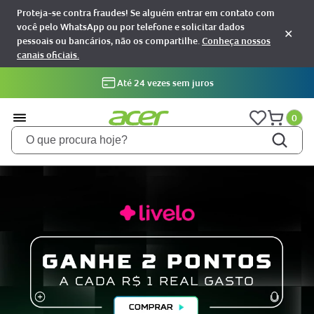
Proteja-se contra fraudes! Se alguém entrar em contato com
você pelo WhatsApp ou por telefone e solicitar dados
✕
pessoais ou bancários, não os compartilhe.
Conheça nossos
canais oficiais.
Desc 5% à vista no Pix ou cartão
0
O que procura hoje?
TERMOS MAIS BUSCADOS
notebooks
1
aspire
2
aspire 5
3
nitro 5
4
predator
5
nitro v15
6