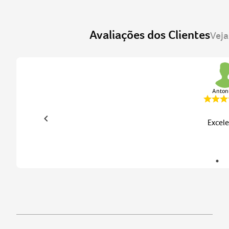
Antoni
Excele