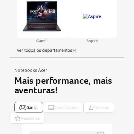
acer nitro v15
7
notebook gamer acer nitro v15
8
notebook acer aspire go 15
9
fonte
10
Gamer
Aspire
Ver todos os departamentos
Notebooks Acer
Mais performance, mais
aventuras!
Gamer
Convencional
Premium
Acessórios