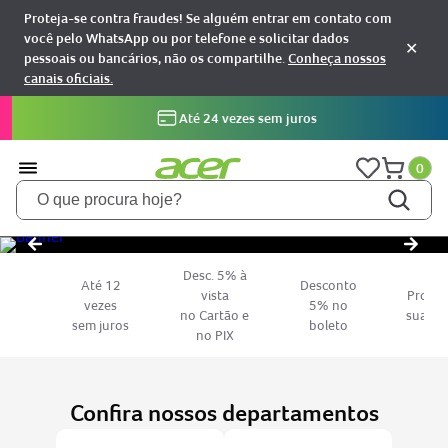
Proteja-se contra fraudes! Se alguém entrar em contato com
você pelo WhatsApp ou por telefone e solicitar dados
✕
pessoais ou bancários, não os compartilhe.
Conheça nossos
canais oficiais.
Até 24 vezes sem juros
0
O que procura hoje?
TERMOS MAIS BUSCADOS
Desc. 5% à
notebooks
1
Até 12
Desconto
vista
Pronto
vezes
5% no
aspire
2
no Cartão e
sua jo
sem juros
boleto
no PIX
aspire 5
3
nitro 5
4
predator
5
Confira nossos departamentos
nitro v15
6