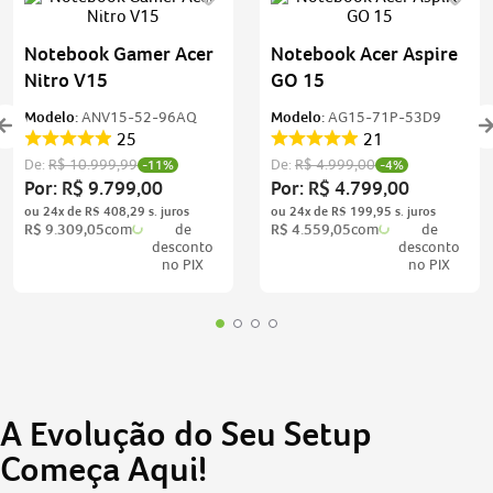
Notebook Gamer Acer
Notebook Acer Aspire
Nitro V15
GO 15
Modelo:
ANV15-52-96AQ
Modelo:
AG15-71P-53D9
25
21
De:
R$
10
.
999
,
99
De:
R$
4
.
999
,
00
-
11%
-
4%
Por:
R$
9
.
799
,
00
Por:
R$
4
.
799
,
00
ou
24
x de
R$
408
,
29
ou
24
x de
R$
199
,
95
R$
9
.
309
,
05
com
de
R$
4
.
559
,
05
com
de
desconto
desconto
no PIX
no PIX
A Evolução do Seu Setup
Começa Aqui!