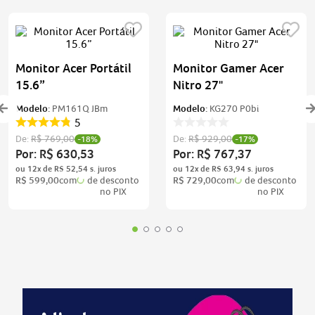
Monitor Acer Portátil
Monitor Gamer Acer
15.6”
Nitro 27"
Modelo:
PM161Q JBm
Modelo:
KG270 P0bi
5
De:
R$
769
,
00
De:
R$
929
,
00
-
18%
-
17%
Por:
R$
630
,
53
Por:
R$
767
,
37
ou
12
x de
R$
52
,
54
ou
12
x de
R$
63
,
94
R$
599
,
00
com
de desconto
R$
729
,
00
com
de desconto
no PIX
no PIX