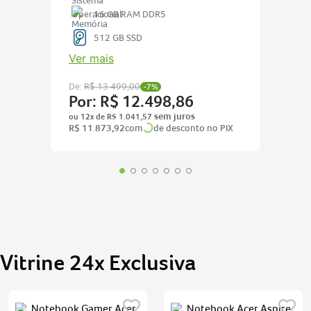
16 GB RAM DDR5
512 GB SSD
Ver mais
De:
R$
13
.
499
,
00
-
7%
Por:
R$
12
.
498
,
86
ou
12
x de
R$
1
.
041
,
57
R$
11
.
873
,
92
com
de desconto no PIX
Vitrine 24x Exclusiva